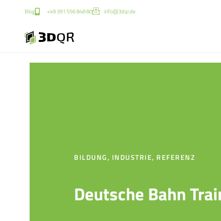
Blog
+49 391 556 848 80
info@3dqr.de
BILDUNG
,
INDUSTRIE
,
REFERENZ
Deutsche Bahn Trai