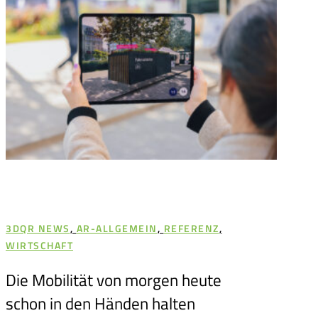
3DQR NEWS
,
AR-ALLGEMEIN
,
REFERENZ
,
3
WIRTSCHAFT
R
Die Mobilität von morgen heute
A
schon in den Händen halten
E