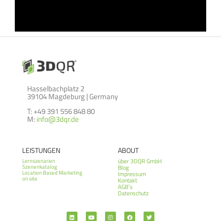
Hasselbachplatz 2
39104 Magdeburg | Germany
T: +49 391 556 848 80
M:
info@3dqr.de
LEISTUNGEN
ABOUT
über 3DQR GmbH
Lernszenarien
Szenenkatalog
Blog
Location Based Marketing
Impressum
on site
Kontakt
AGB`s
Datenschutz