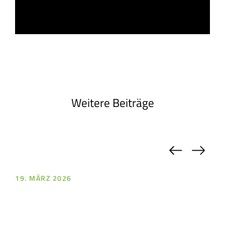
Weitere Beiträge
Previou
Nex
19. MÄRZ 2026
18.