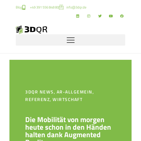
Blog
+49 391 556 848 80
info@3dqr.de
3DQR NEWS
,
AR-ALLGEMEIN
,
REFERENZ
,
WIRTSCHAFT
Die Mobilität von morgen
heute schon in den Händen
halten dank Augmented