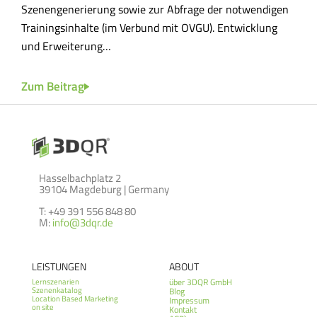
Szenengenerierung sowie zur Abfrage der notwendigen
Zum
Trainingsinhalte (im Verbund mit OVGU). Entwicklung
und Erweiterung…
Zum Beitrag
Hasselbachplatz 2
39104 Magdeburg | Germany
T: +49 391 556 848 80
M:
info@3dqr.de
LEISTUNGEN
ABOUT
über 3DQR GmbH
Lernszenarien
Szenenkatalog
Blog
Location Based Marketing
Impressum
on site
Kontakt