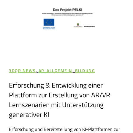
3DQR NEWS
,
AR-ALLGEMEIN
,
BILDUNG
3D
Erforschung & Entwicklung einer
3D
en
Plattform zur Erstellung von AR/VR
Da
Lernszenarien mit Unterstützung
3DQR
generativer KI
Inno
,
Inno
Erforschung und Bereitstellung von KI-Plattformen zur