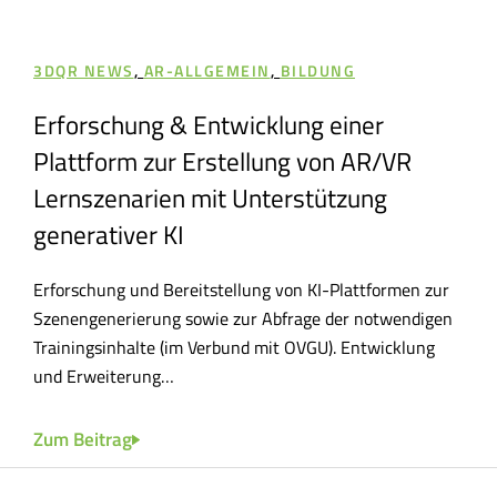
3DQR NEWS
,
AR-ALLGEMEIN
,
BILDUNG
3D
Erforschung & Entwicklung einer
3D
en
Plattform zur Erstellung von AR/VR
Da
Lernszenarien mit Unterstützung
3DQR
generativer KI
Inno
,
Inno
Erforschung und Bereitstellung von KI-Plattformen zur
Szenengenerierung sowie zur Abfrage der notwendigen
Zum
Trainingsinhalte (im Verbund mit OVGU). Entwicklung
und Erweiterung…
Zum Beitrag