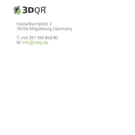
Hasselbachplatz 2
39104 Magdeburg | Germany
T: +49 391 556 848 80
M:
info@3dqr.de
LEISTUNGEN
ABOUT
über 3DQR GmbH
Lernszenarien
Szenenkatalog
Blog
Location Based Marketing
Impressum
on site
Kontakt
AGB`s
Datenschutz
(c) 2024 by 3DQR GmbH