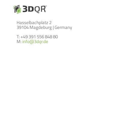
Hasselbachplatz 2
39104 Magdeburg | Germany
T: +49 391 556 848 80
M:
info@3dqr.de
LEISTUNGEN
ABOUT
über 3DQR GmbH
Lernszenarien
Szenenkatalog
Blog
Location Based Marketing
Impressum
on site
Kontakt
AGB`s
Datenschutz
(c) 2024 by 3DQR GmbH