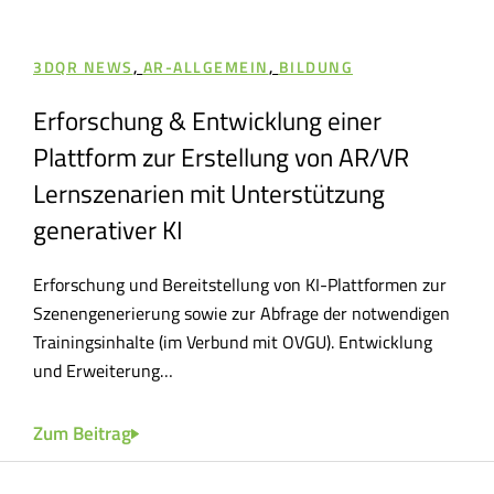
3DQR NEWS
,
AR-ALLGEMEIN
,
BILDUNG
3D
Erforschung & Entwicklung einer
3D
en
Plattform zur Erstellung von AR/VR
Da
Lernszenarien mit Unterstützung
3DQR
generativer KI
Inno
,
Inno
Erforschung und Bereitstellung von KI-Plattformen zur
Szenengenerierung sowie zur Abfrage der notwendigen
Zum
Trainingsinhalte (im Verbund mit OVGU). Entwicklung
und Erweiterung…
Zum Beitrag