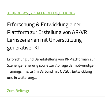
3DQR NEWS
,
AR-ALLGEMEIN
,
BILDUNG
3D
Erforschung & Entwicklung einer
3D
en
Plattform zur Erstellung von AR/VR
Da
Lernszenarien mit Unterstützung
3DQR
generativer KI
Inno
,
Inno
Erforschung und Bereitstellung von KI-Plattformen zur
Szenengenerierung sowie zur Abfrage der notwendigen
Zum
Trainingsinhalte (im Verbund mit OVGU). Entwicklung
und Erweiterung…
Zum Beitrag