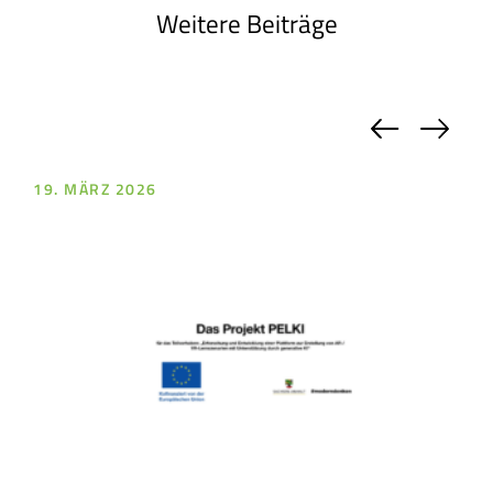
Weitere Beiträge
Previou
Nex
19. MÄRZ 2026
18.